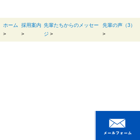
ホーム
採用案内
先輩たちからのメッセー
先輩の声（3）
>
>
ジ
>
>