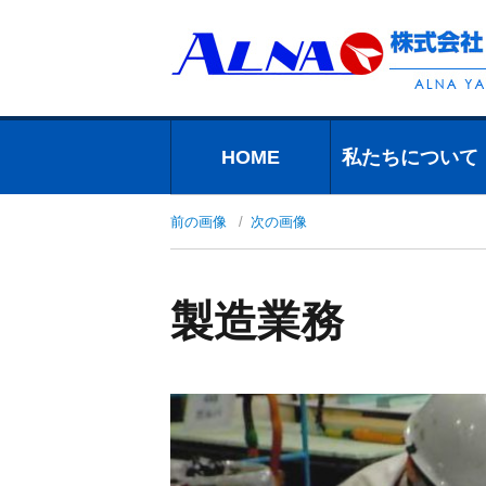
HOME
私たちについて
私たちについて
会社案内
組織について
高品質のための
プライバシーポ
品質・環境方針
会社沿革
一般事業主行動
アクセス
前の画像
次の画像
お約束
リシー
計画の公表につ
いて
製造業務