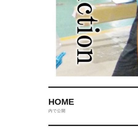
投
HOME
稿
内で公開
ナ
ビ