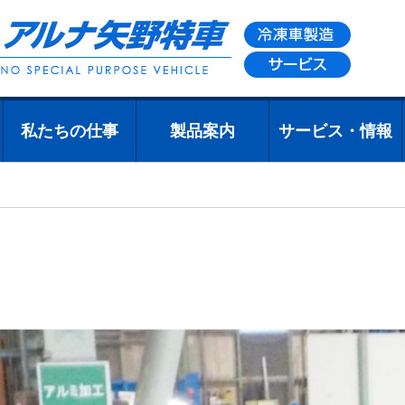
私たちの仕事
製品案内
サービス・情報
私たちの仕事
設計業務
製造業務
設備・施設のご
展示会・イベン
製品について
製品の特徴
オリジナルパー
製品事例
製造工程
サービス・リコ
修理について
部品について
品質について
全国指定サービ
案内
トのご紹介
ツについて
ール情報
ス工場一覧