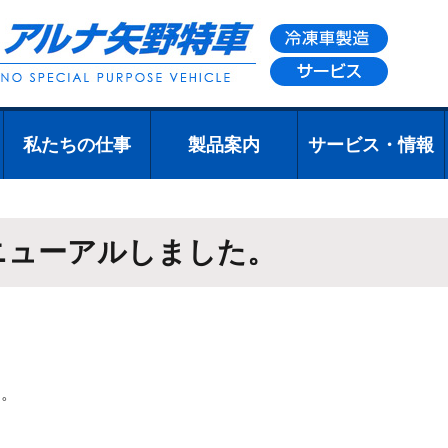
私たちの仕事
製品案内
サービス・情報
私たちの仕事
設計業務
製造業務
設備・施設のご
展示会・イベン
製品について
製品の特徴
オリジナルパー
製品事例
製造工程
サービス・リコ
修理について
部品について
品質について
全国指定サービ
案内
トのご紹介
ツについて
ール情報
ス工場一覧
ニューアルしました。
た。