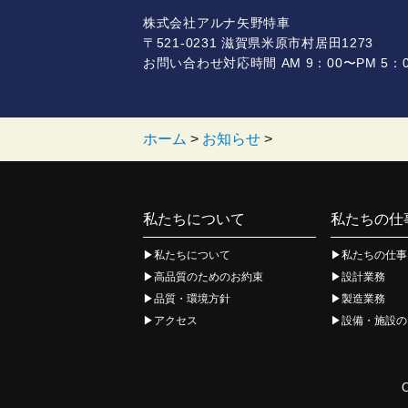
株式会社アルナ矢野特車
〒521-0231 滋賀県米原市村居田1273
お問い合わせ対応時間 AM 9：00〜PM 5：0
ホーム
>
お知らせ
>
私たちについて
私たちの仕
私たちについて
私たちの仕事
高品質のためのお約束
設計業務
品質・環境方針
製造業務
アクセス
設備・施設の
C