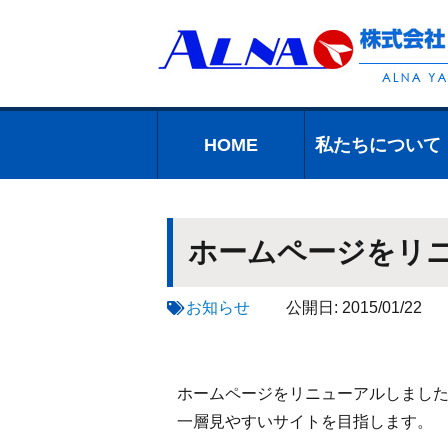
HOME
私たちについて
私たちについて
会社案内
組織について
高品質のための
プライバシーポ
品質・環境方針
会社沿革
一般事業主行動
アクセス
お約束
リシー
計画の公表につ
いて
ホームページをリ
お知らせ
公開日:
2015/01/22
ホームページをリニューアルしまし
一層見やすいサイトを目指します。