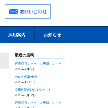
採用案内
お知らせ
採用案内
先輩たちからの
採用担当者のメ
募集要項
エントリーから
エントリーフォ
お知らせ
トピックス
メッセージ
ッセージ
採用までの流れ
ーム
最近の投稿
環境経営レポートを更新しました
2026年7月8日
テレビCM放映中！
2025年11月10日
採用動画(製造)リリース！
2025年8月22日
環境経営レポートを更新しました