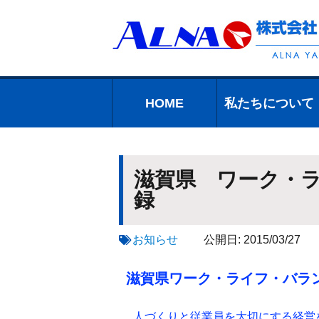
HOME
私たちについて
私たちについて
会社案内
組織について
高品質のための
プライバシーポ
品質・環境方針
会社沿革
一般事業主行動
アクセス
お約束
リシー
計画の公表につ
いて
滋賀県 ワーク・
録
お知らせ
公開日:
2015/03/27
滋賀県ワーク・ライフ・バラ
人づくりと従業員を大切にする経営