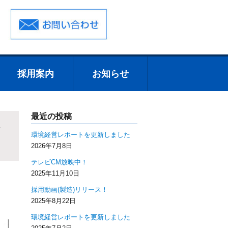
採用案内
お知らせ
採用案内
先輩たちからの
採用担当者のメ
募集要項
エントリーから
エントリーフォ
お知らせ
トピックス
メッセージ
ッセージ
採用までの流れ
ーム
最近の投稿
環境経営レポートを更新しました
2026年7月8日
テレビCM放映中！
2025年11月10日
採用動画(製造)リリース！
2025年8月22日
環境経営レポートを更新しました