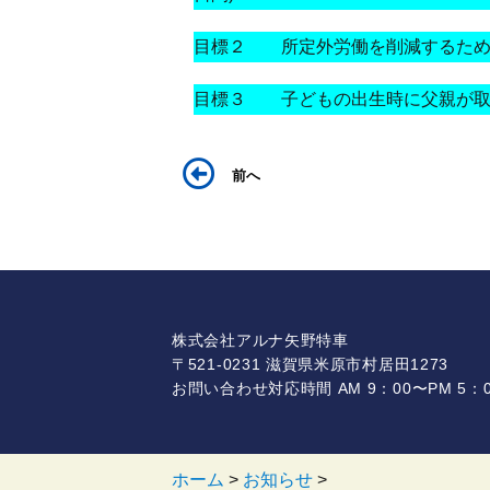
目標２ 所定外労働を削減するため
目標３ 子どもの出生時に父親が取
前へ
株式会社アルナ矢野特車
〒521-0231 滋賀県米原市村居田1273
お問い合わせ対応時間 AM 9：00〜PM 5：0
ホーム
>
お知らせ
>